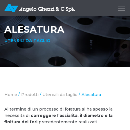
Apri
me
ALESATURA
UTENSILI DA TAGLIO
Home
/
Prodotti
/
Utensili da taglio
/
Alesatura
Al termine di un processo di foratura si ha spesso la
necessità di
correggere l’assialità, il diametro e la
finitura dei fori
precedentemente realizzati.