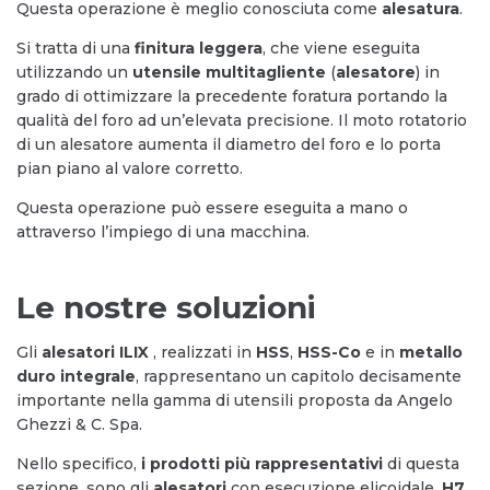
Questa operazione è meglio conosciuta come
alesatura
.
Si tratta di una
finitura leggera
, che viene eseguita
utilizzando un
utensile multitagliente
(
alesatore
) in
grado di ottimizzare la precedente foratura portando la
qualità del foro ad un’elevata precisione. Il moto rotatorio
di un alesatore aumenta il diametro del foro e lo porta
pian piano al valore corretto.
Questa operazione può essere eseguita a mano o
attraverso l’impiego di una macchina.
Le nostre soluzioni
Gli
alesatori ILIX
, realizzati in
HSS
,
HSS-Co
e in
metallo
duro integrale
, rappresentano un capitolo decisamente
importante nella gamma di utensili proposta da Angelo
Ghezzi & C. Spa.
Nello specifico,
i prodotti più rappresentativi
di questa
sezione, sono gli
alesatori
con esecuzione elicoidale,
H7