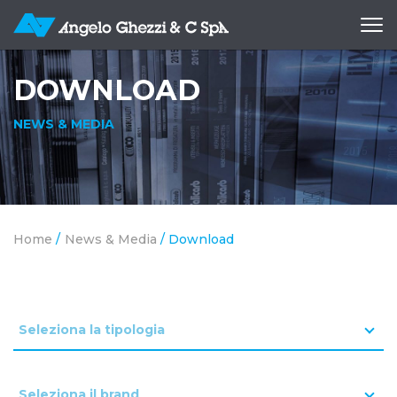
Apri
me
DOWNLOAD
NEWS & MEDIA
Home
/
News & Media
/
Download
Seleziona la tipologia
Seleziona il brand