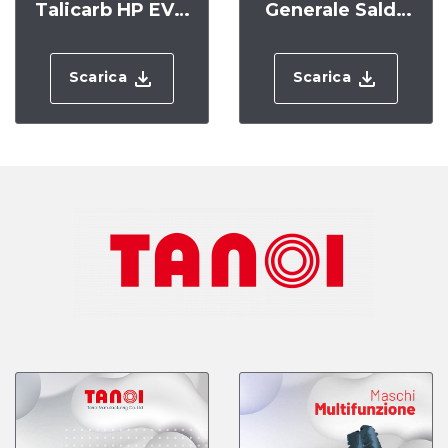
Talicarb HP EVO
Generale Saldo
.25
Brasati .20
Scarica
Scarica