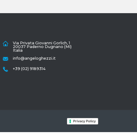
Via Privata Giovanni Gorlich, 1
20037 Paderno Dugnano (MI)
Italia
info@angeloghezzi.it
+39 (02) 9189314
Privacy Policy