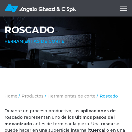
Apri
me
ROSCADO
HERRAMIENTAS DE CORTE
Home
/
Productos
/
Herramientas de corte
/
Roscado
Durante un proceso productivo, las
aplicaciones de
roscado
representan uno de los
últimos pasos del
mecanizado
antes de terminar la pieza. Una
rosca
se
puede hacer en una superficie interna (
tuerca
) o en una