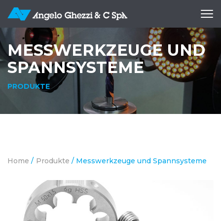
Apri
me
MESSWERKZEUGE UND
SPANNSYSTEME
PRODUKTE
Home
/
Produkte
/
Messwerkzeuge und Spannsysteme